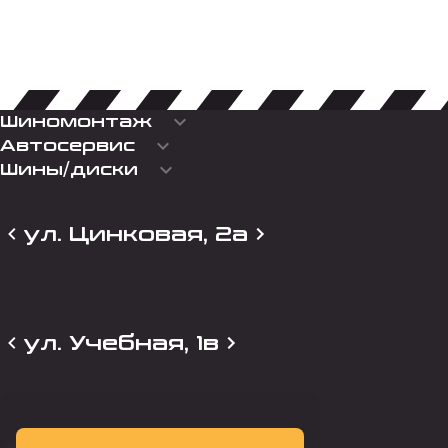
keyboard_arrow_down
Шиномонтаж
keyboard_arrow_down
Автосервис
keyboard_arrow_down
Шины/диски
ул. Цинковая, 2а
ул. Учебная, 1в