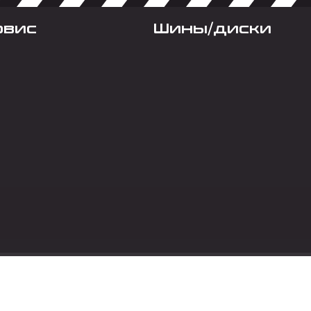
рвис
Шины/диски
Социальные сет