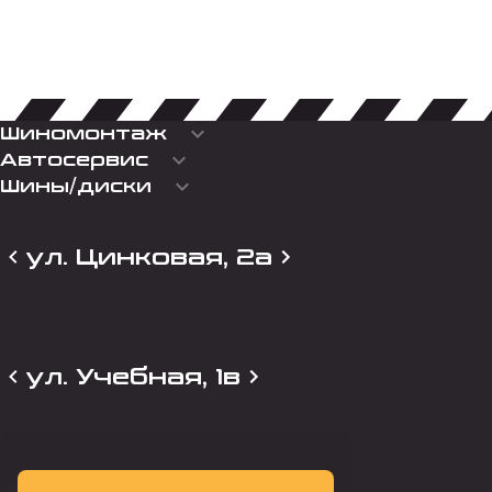
keyboard_arrow_down
Шиномонтаж
keyboard_arrow_down
Автосервис
keyboard_arrow_down
Шины/диски
ул. Цинковая, 2а
ул. Учебная, 1в