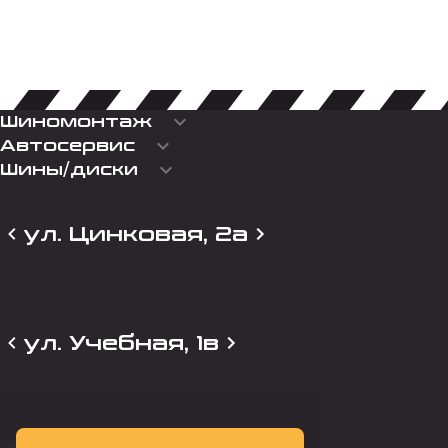
keyboard_arrow_down
Шиномонтаж
keyboard_arrow_down
Автосервис
keyboard_arrow_down
Шины/диски
ул. Цинковая, 2а
ул. Учебная, 1в