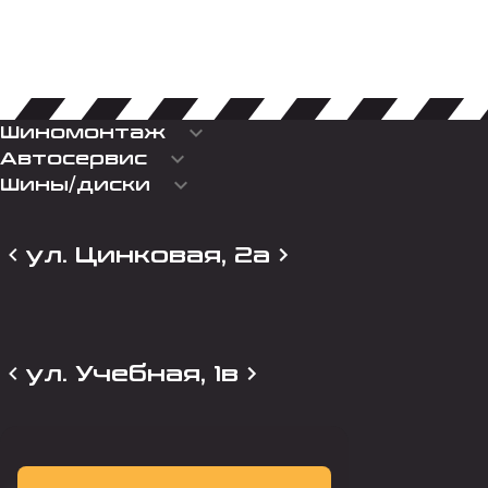
keyboard_arrow_down
Шиномонтаж
keyboard_arrow_down
Автосервис
keyboard_arrow_down
Шины/диски
ул. Цинковая, 2а
ул. Учебная, 1в