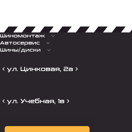
keyboard_arrow_down
Шиномонтаж
keyboard_arrow_down
Автосервис
keyboard_arrow_down
Шины/диски
ул. Цинковая, 2а
ул. Учебная, 1в