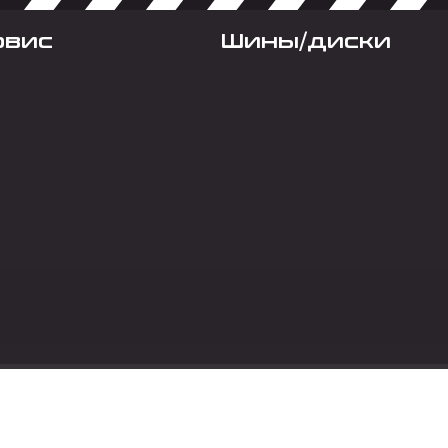
рвис
Шины/диски
Социальные сет