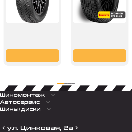
keyboard_arrow_down
Шиномонтаж
keyboard_arrow_down
Автосервис
keyboard_arrow_down
Шины/диски
ул. Цинковая, 2а