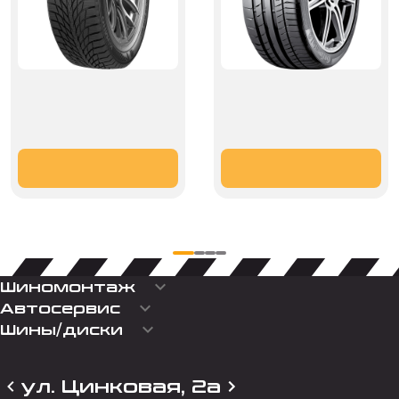
keyboard_arrow_down
Шиномонтаж
keyboard_arrow_down
Автосервис
keyboard_arrow_down
Шины/диски
ул. Цинковая, 2а