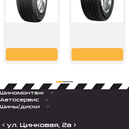
keyboard_arrow_down
Шиномонтаж
keyboard_arrow_down
Автосервис
keyboard_arrow_down
Шины/диски
ул. Цинковая, 2а