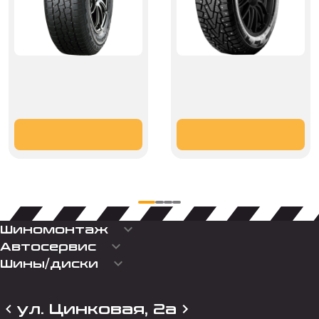
keyboard_arrow_down
Шиномонтаж
keyboard_arrow_down
Автосервис
keyboard_arrow_down
Шины/диски
ул. Цинковая, 2а