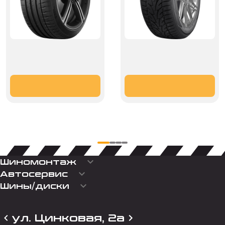
keyboard_arrow_down
Шиномонтаж
keyboard_arrow_down
Автосервис
keyboard_arrow_down
Шины/диски
ул. Цинковая, 2а