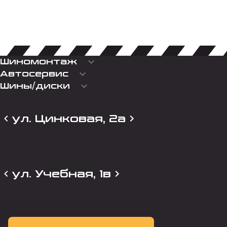
keyboard_arrow_down
Шиномонтаж
keyboard_arrow_down
Автосервис
keyboard_arrow_down
Шины/диски
ул. Цинковая, 2а
ул. Учебная, 1в