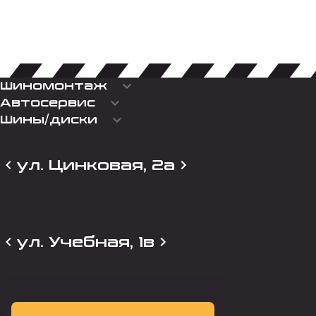
keyboard_arrow_down
Шиномонтаж
keyboard_arrow_down
Автосервис
keyboard_arrow_down
Шины/диски
ул. Цинковая, 2а
ул. Учебная, 1в