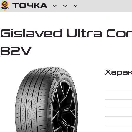
Gislaved Ultra Con
82V
Хара