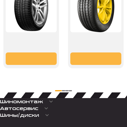
keyboard_arrow_down
Шиномонтаж
keyboard_arrow_down
Автосервис
keyboard_arrow_down
Шины/диски