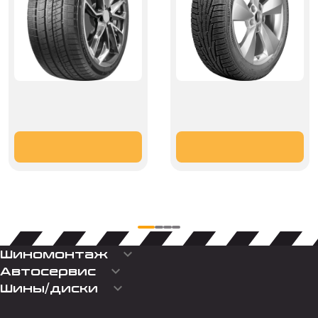
keyboard_arrow_down
Шиномонтаж
keyboard_arrow_down
Автосервис
keyboard_arrow_down
Шины/диски