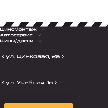
keyboard_arrow_down
Шиномонтаж
keyboard_arrow_down
Автосервис
keyboard_arrow_down
Шины/диски
ул. Цинковая, 2а
ул. Учебная, 1в