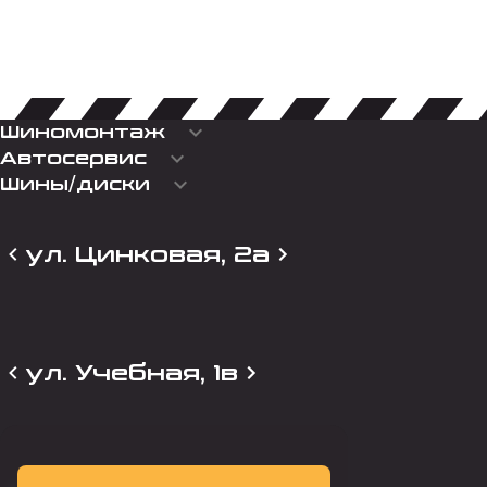
keyboard_arrow_down
Шиномонтаж
keyboard_arrow_down
Автосервис
keyboard_arrow_down
Шины/диски
ул. Цинковая, 2а
ул. Учебная, 1в