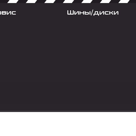
рвис
Шины/диски
Социальные сет