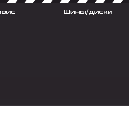
рвис
Шины/диски
Социальные сет