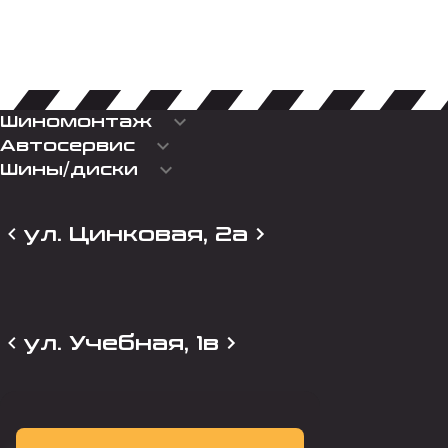
keyboard_arrow_down
Шиномонтаж
keyboard_arrow_down
Автосервис
keyboard_arrow_down
Шины/диски
ул. Цинковая, 2а
ул. Учебная, 1в