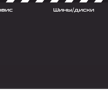
рвис
Шины/диски
Социальные сет