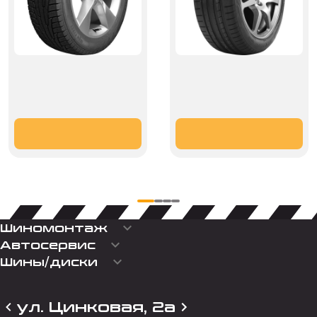
keyboard_arrow_down
Шиномонтаж
keyboard_arrow_down
Автосервис
keyboard_arrow_down
Шины/диски
ул. Цинковая, 2а