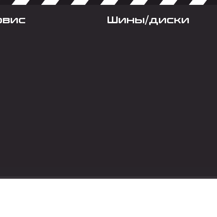
рвис
Шины/диски
Социальные сет