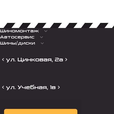
keyboard_arrow_down
Шиномонтаж
keyboard_arrow_down
Автосервис
keyboard_arrow_down
Шины/диски
ул. Цинковая, 2а
ул. Учебная, 1в