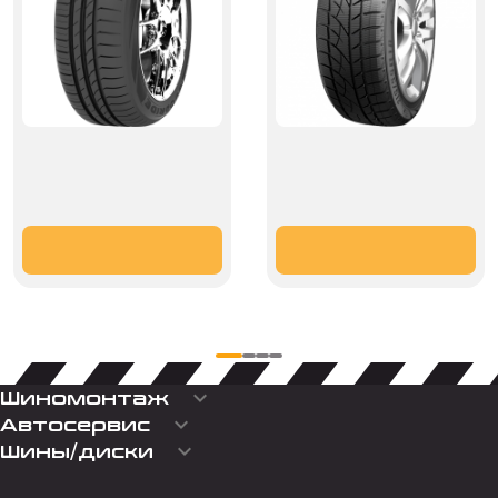
keyboard_arrow_down
Шиномонтаж
keyboard_arrow_down
Автосервис
keyboard_arrow_down
Шины/диски