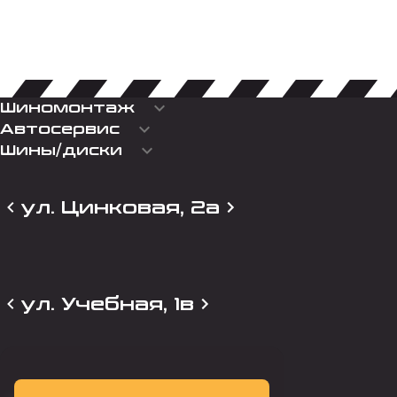
keyboard_arrow_down
Шиномонтаж
keyboard_arrow_down
Автосервис
keyboard_arrow_down
Шины/диски
ул. Цинковая, 2а
ул. Учебная, 1в