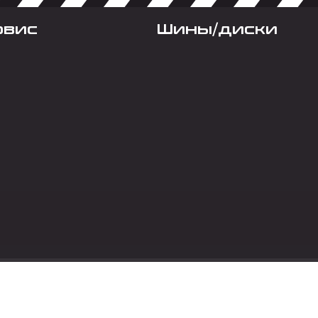
рвис
Шины/диски
Социальные сет