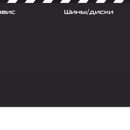
рвис
Шины/диски
Социальные сет