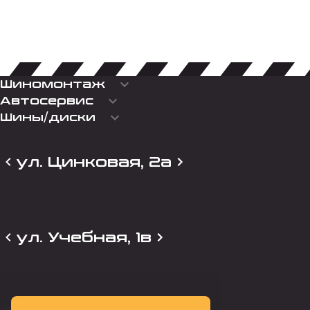
keyboard_arrow_down
Шиномонтаж
keyboard_arrow_down
Автосервис
keyboard_arrow_down
Шины/диски
ул. Цинковая, 2а
ул. Учебная, 1в