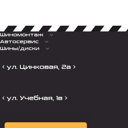
keyboard_arrow_down
Шиномонтаж
keyboard_arrow_down
Автосервис
keyboard_arrow_down
Шины/диски
ул. Цинковая, 2а
ул. Учебная, 1в