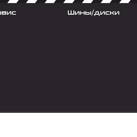
рвис
Шины/диски
Социальные сет