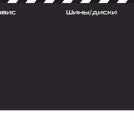
рвис
Шины/диски
Социальные сет