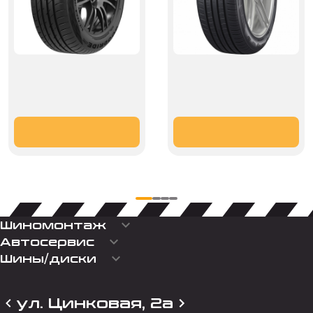
keyboard_arrow_down
Шиномонтаж
keyboard_arrow_down
Автосервис
keyboard_arrow_down
Шины/диски
ул. Цинковая, 2а