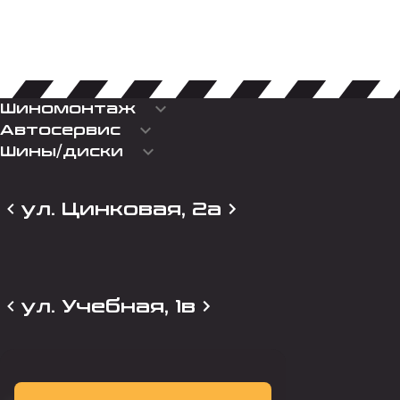
keyboard_arrow_down
Шиномонтаж
keyboard_arrow_down
Автосервис
keyboard_arrow_down
Шины/диски
ул. Цинковая, 2а
ул. Учебная, 1в