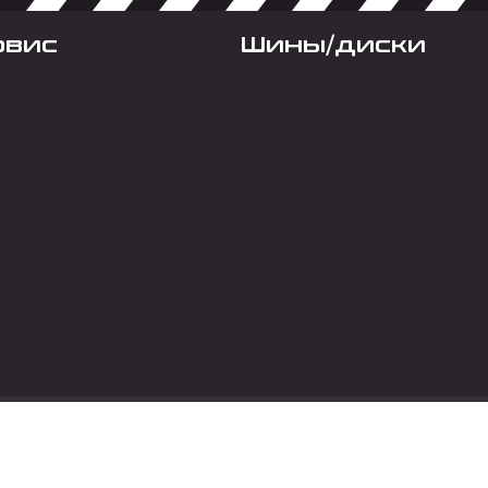
рвис
Шины/диски
Социальные сет