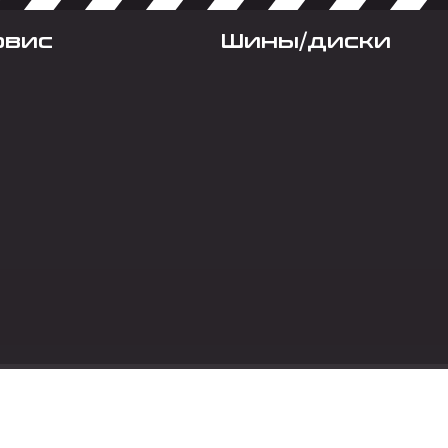
рвис
Шины/диски
Социальные сет