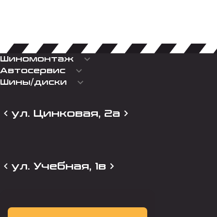
keyboard_arrow_down
Шиномонтаж
keyboard_arrow_down
Автосервис
keyboard_arrow_down
Шины/диски
ул. Цинковая, 2а
ул. Учебная, 1в