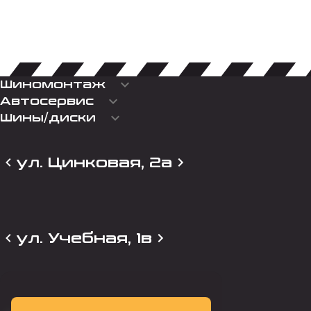
keyboard_arrow_down
Шиномонтаж
keyboard_arrow_down
Автосервис
keyboard_arrow_down
Шины/диски
ул. Цинковая, 2а
ул. Учебная, 1в