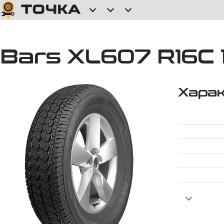
Bars XL607 R16C 
Хара