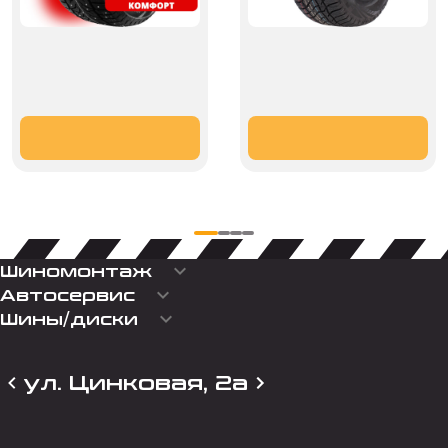
keyboard_arrow_down
Шиномонтаж
keyboard_arrow_down
Автосервис
keyboard_arrow_down
Шины/диски
ул. Цинковая, 2а