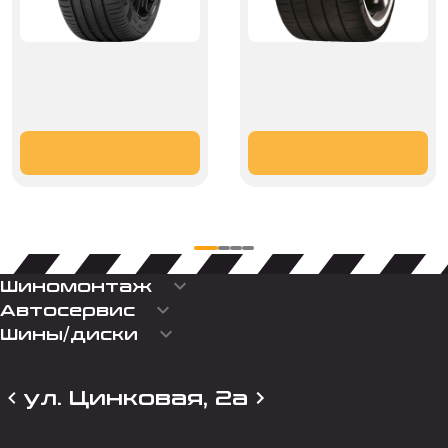
keyboard_arrow_down
Шиномонтаж
keyboard_arrow_down
Автосервис
keyboard_arrow_down
Шины/диски
ул. Цинковая, 2а