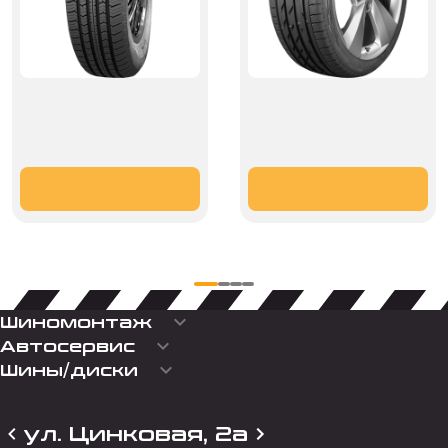
keyboard_arrow_down
Шиномонтаж
keyboard_arrow_down
Автосервис
keyboard_arrow_down
Шины/диски
ул. Цинковая, 2а