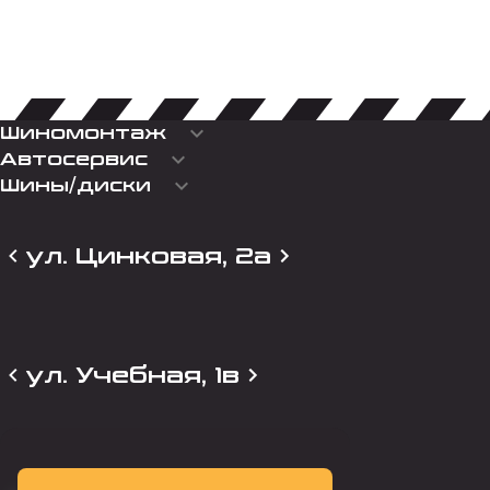
keyboard_arrow_down
Шиномонтаж
keyboard_arrow_down
Автосервис
keyboard_arrow_down
Шины/диски
ул. Цинковая, 2а
ул. Учебная, 1в