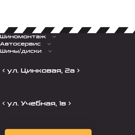
keyboard_arrow_down
Шиномонтаж
keyboard_arrow_down
Автосервис
keyboard_arrow_down
Шины/диски
ул. Цинковая, 2а
ул. Учебная, 1в