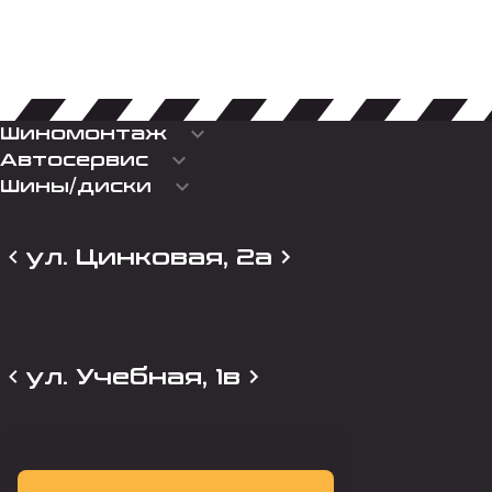
keyboard_arrow_down
Шиномонтаж
keyboard_arrow_down
Автосервис
keyboard_arrow_down
Шины/диски
ул. Цинковая, 2а
ул. Учебная, 1в