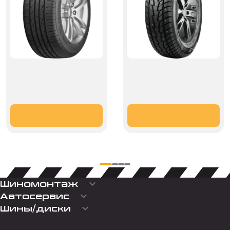
keyboard_arrow_down
Шиномонтаж
keyboard_arrow_down
Автосервис
keyboard_arrow_down
Шины/диски