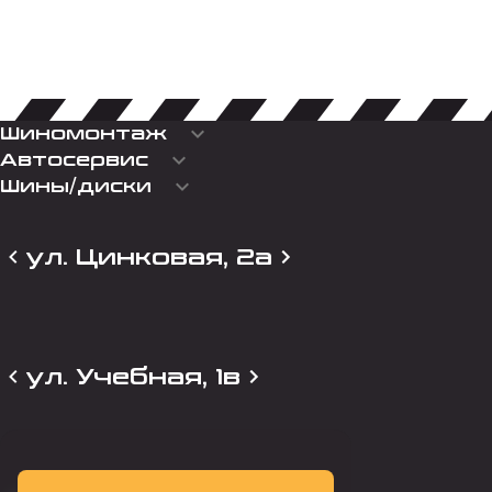
keyboard_arrow_down
Шиномонтаж
keyboard_arrow_down
Автосервис
keyboard_arrow_down
Шины/диски
ул. Цинковая, 2а
ул. Учебная, 1в