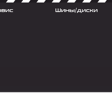
рвис
Шины/диски
Социальные сет